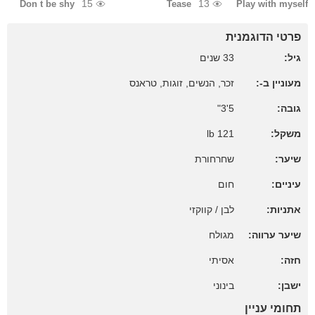
15
13
Don t be shy
Tease
Play with myself
פרטי הדוגמנית
גיל:
33 שנים
מעוניין ב-:
זכר, הנשים, זוגות, טראנס
גובה:
5'3"
משקל:
121 lb
שיער:
שחרחורת
עיניים:
חום
אתניות:
לבן / קווקזי
שיער ערווה:
מגולח
חזה:
אסיתי
ישבן:
בינוני
תחומי עניין