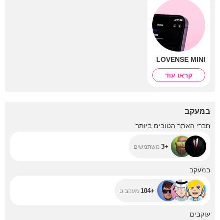
LOVENSE MINI
קראו עוד
במעקב
+3
חברי האתר הטובים ביותר
+3
משתמשים
+104
במעקב
+104
מעקבים
+6.5K
עוקבים