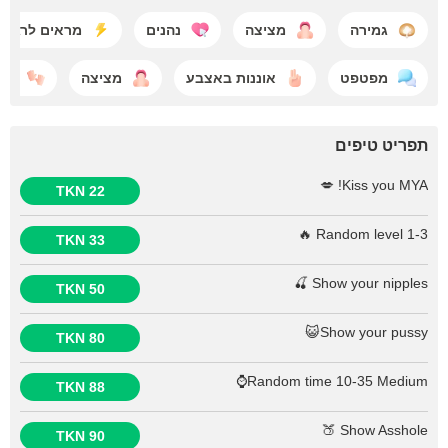
גמירה
מציצה
נהנים
מראים לרגע
מפטפט
אוננות באצבע
מציצה
טיז
תפריט טיפים
Kiss you MYA! 💋
22 TKN
Random level 1-3 🔥
33 TKN
Show your nipples 🍒
50 TKN
Show your pussy😺
80 TKN
Random time 10-35 Medium⌚
88 TKN
Show Asshole 🍑
90 TKN