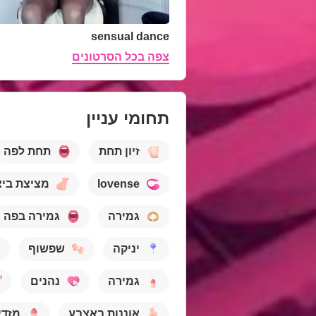
sensual dance
צפה בכל הסרטונים
תחומי עניין
זיון תחת
תחת לפה
lovense
מציצת ביצ
גמירה
גמירה בפה
יניקה
שפשוף
גמירה
נהנים
אוננות באצבע
מזדי