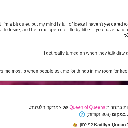
'm a bit quiet, but my mind is full of ideas I haven't yet dared to
ith desire, and help me open up little by little. If you have pati
I get really turned on when they talk dirty 
s me most is when people ask me for things in my room for free.
 בתחרות
Queen of Queens
של אמריקה הלטינית.
ם
(808 נקודות).
Kaitllyn-Queen
לניצחון!