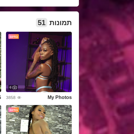
תמונות
51
בחינם
6
S
My Photos
3858
בחינם