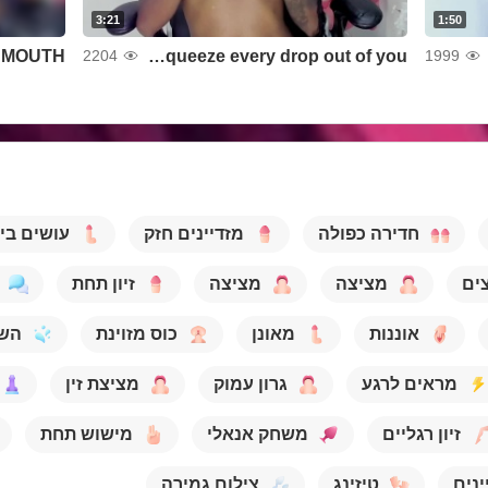
3:21
1:50
Y MOUTH
I want to squeeze every drop out of you
2204
1999
חדירה כפולה
מזדיינים חזק
עושים בי
ים
מציצה
מציצה
זיון תחת
אוננות
מאונן
כוס מזוינת
הש
מראים לרגע
גרון עמוק
מציצת זין
זיון רגליים
משחק אנאלי
מישוש תחת
ינים
טיזינג
צילום גמירה