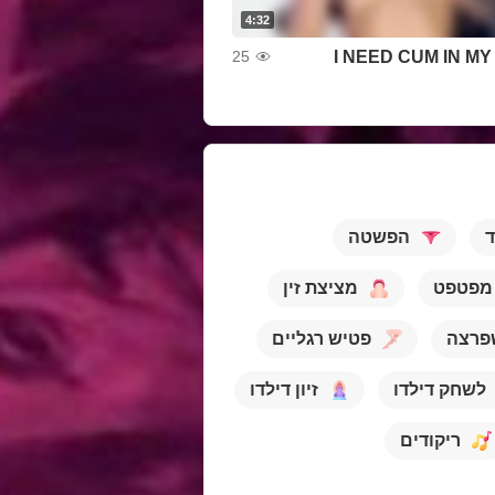
4:32
I NEED CUM IN M
25
ד
הפשטה
מפטפט
מציצת זין
פרצה
פטיש רגליים
לשחק דילדו
זיון דילדו
ריקודים