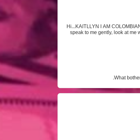
🥵🥵Hi...KAITLLYN I AM COLOMBIAN I
speak to me gently, look at me w
What bother