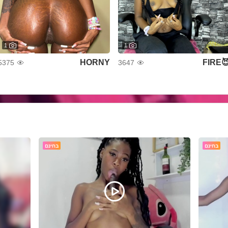
1
1
HORNY
😈FI
5375
3647
בחינם
בחינם