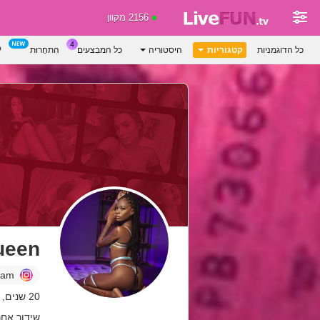
2156 מקוון
כל הדוגמניות
קטגוריות
היסטוריה
כל המבצעים
הִתחָרוּת
P
ueen
ram
20 שנים, colombia
שידור אחרון: 4 לפנ