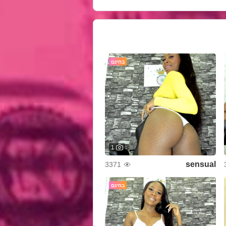
בחינם
1
sensual
3371
בחינם