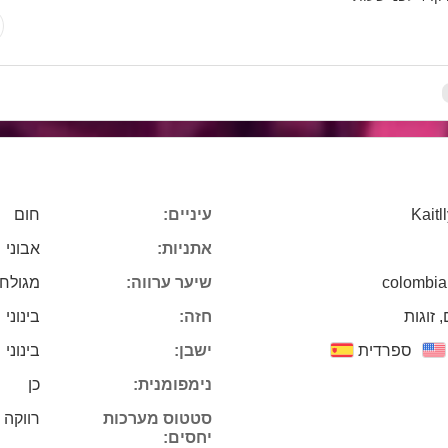
Kait
עיניים:
חום
אתניות:
אבוני
colombia
שיער ערווה:
מגולח
 זוגות
חזה:
בינוני
ספרדית
ישבן:
בינוני
נימפומנית:
כן
סטטוס מערכות
רווקה
יחסים: