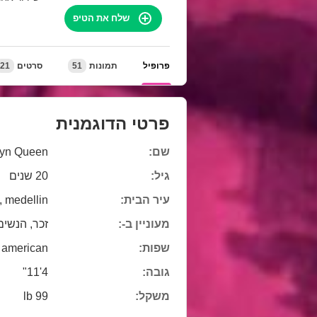
שלח את הטיפ
פרופיל
תמונות
51
סרטים
21
פרטי הדוגמנית
שם:
llyn Queen
גיל:
20 שנים
עיר הבית:
, medellin
מעוניין ב-:
זכר, הנשים,
שפות:
american
גובה:
4'11"
משקל:
99 lb