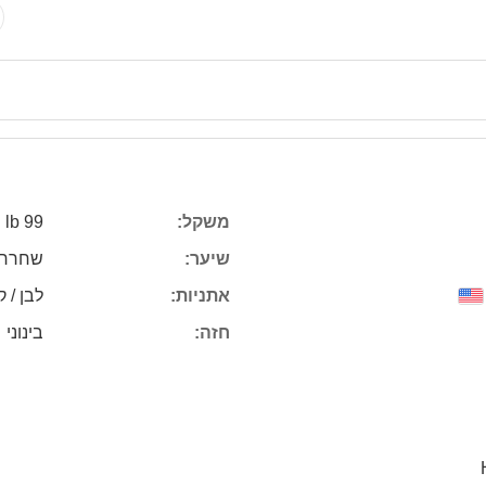
משקל:
99 lb
שיער:
שחרחו
אתניות:
לבן / ק
חזה:
בינוני