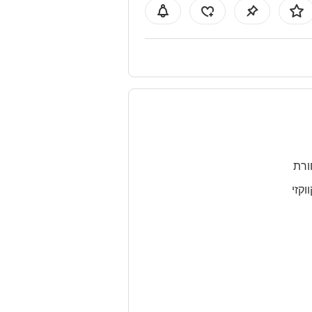
רת
ווקזי