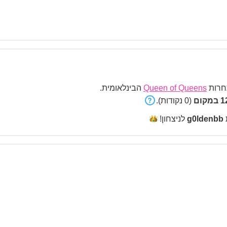
רות
Queen of Queens
הבינלאומית.
קום
(0 נקודות).
g0ldenbb
לניצחון!